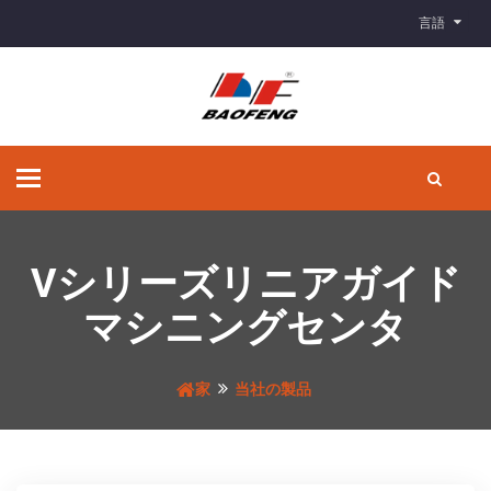
言語
ナ
ビ
ゲ
ー
シ
Vシリーズリニアガイド
ョ
ン
マシニングセンタ
の
切
り
家
当社の製品
替
え