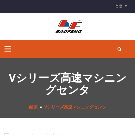
言語
ナ
ビ
ゲ
ー
シ
Vシリーズ高速マシニン
ョ
ン
グセンタ
の
切
り
家
Vシリーズ高速マシニングセンタ
替
え