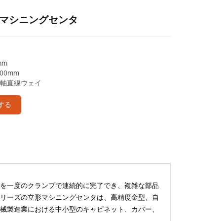
 立形マシニングセンタ
mm
600mm
/ Z軸直線ウェイ
する
を一度のクランプで連続的に完了でき、複雑な部品
リーズの立形マシニングセンタは、高精度金型、自
械製造業における中小型のキャビネット、カバー、