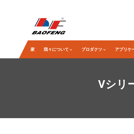
家
我々について
プロダクツ
アプリケ
Vシリ