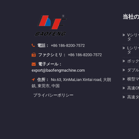
当社
Vシリ
タ
電話：
+86 186-8200-7572
Lシリ
タ
ファクシミリ：
+86 186-8200-7572
ボッ
電子メール：
ダブ
export@baofengmachine.com
横型
住所：
No.63, XinMaLian Xintai road, 大朗
鎮, 東莞市, 中国
高速C
プライバシーポリシー
高速