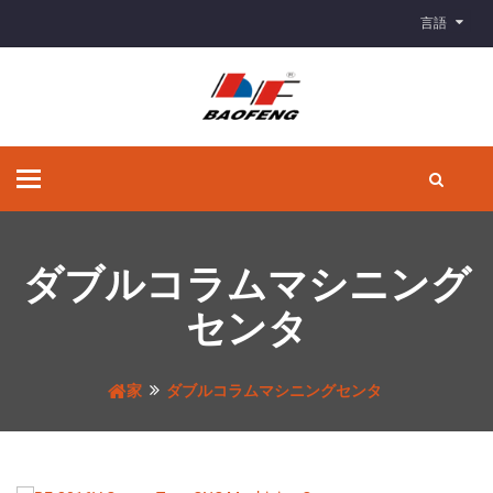
言語
ナ
ビ
ゲ
ー
シ
ダブルコラムマシニング
ョ
ン
センタ
の
切
り
家
ダブルコラムマシニングセンタ
替
え