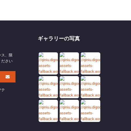
ギャラリーの写真
ース、限
ください
フテ