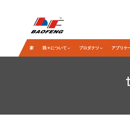
家
我々について
プロダクツ
アプリケ