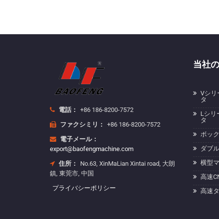
当社
Vシリ
タ
電話：
+86 186-8200-7572
Lシリ
タ
ファクシミリ：
+86 186-8200-7572
ボッ
電子メール：
ダブ
export@baofengmachine.com
横型
住所：
No.63, XinMaLian Xintai road, 大朗
鎮, 東莞市, 中国
高速C
プライバシーポリシー
高速