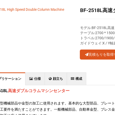
BF-2518L
モデル:BF-2518
テーブル:2700 * 150
トラベル:2700/1900
ガイドウェイ:X / 
見積もりを取得
プリケーション
仕様
顔立ち
構成
518L
高速ダブルコラムマシンセンター
型機械部品や金型の加工に使用されます。基本的な大型部品、プレート
工要件を満たすことができます。一般機械部品、自動車金型、プレス金