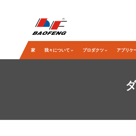
家
我々について
プロダクツ
アプリケ