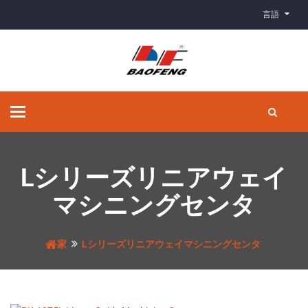
言語
ナ
ビ
ゲ
ー
シ
Lシリーズリニアウェイ
ョ
ン
マシニングセンタ
の
切
り
家
Lシリーズリニアウェイマシニングセンタ
替
え