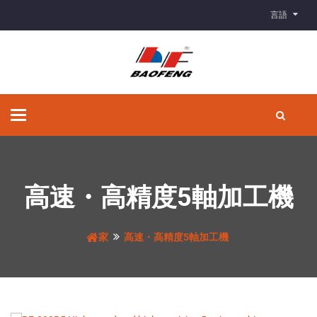
言語
ナ
ビ
ゲ
ー
シ
ョ
高速・高精度5軸加工機
ン
の
切
家
高速・高精度5軸加工機
り
替
え