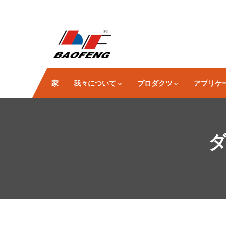
家
我々について
プロダクツ
アプリケ