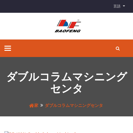
言語
ナ
ビ
ゲ
ー
シ
ダブルコラムマシニング
ョ
ン
センタ
の
切
り
家
ダブルコラムマシニングセンタ
替
え