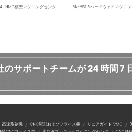
1814L HMC横型マシニングセンタ
BK-850Bハードウェイマシニ
社のサポートチームが 24 時間 7
。
高速彫刻機
CNC彫刻およびフライス盤
リニアガイド VMC
4軸CNCフライス盤
小型ダブルコラムマシニングセンタ
CNC価