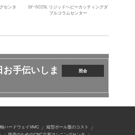
ングセンタ
BF-6029L リジッドヘビーカッティングダ
ブルコラムセンター
 日お手伝いしま
照会
3軸ハードウェイVMC
縦型ボール盤のコスト
格
販売のためのCNC立形マシニングセンタ