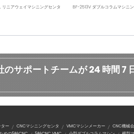
270L リニアウェイマシニングセンタ
BF-2513V ダブルコラムマシニ
社のサポートチームが 24 時間 7
。
ンター
CNCマシニングセンタ
VMCマシンメーカー
CNC機械
ための5軸CNC
5軸CNC VMC
小型ダブルコラムマシン
横型