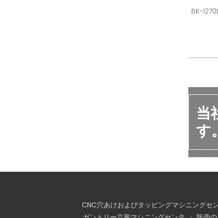
BK-1
当
す
CNC穴あけおよびタッピングマシニングセ
ガントリー立形マシニングセンタ
販売の